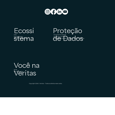
Ecossi
Proteção
Início
Portal de Privacidade
stema
de Dados
Oportunidades
Política de Cookies
Candidatura Espontânea
Política de Privacidade e Proteção de Dados Pessoais
Você na
Home
Veritas
Oportunidades
Copyright 2026 © Veritas – Todos os direitos reservados.