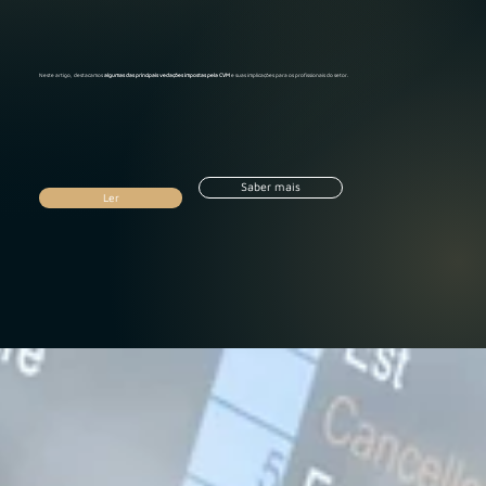
Neste artigo, destacamos
algumas das principais vedações impostas pela CVM
e suas implicações para os profissionais do setor.
Saber mais
Ler