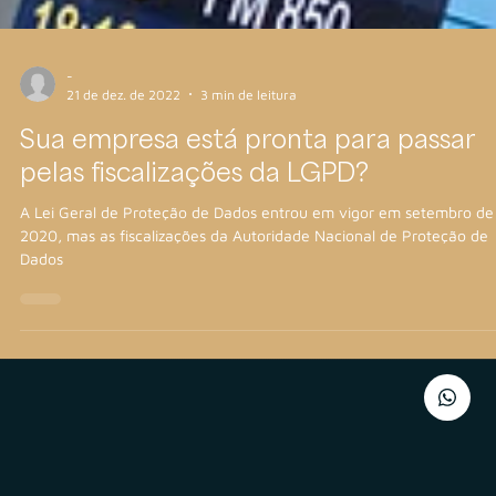
-
21 de dez. de 2022
3 min de leitura
Sua empresa está pronta para passar
pelas fiscalizações da LGPD?
A Lei Geral de Proteção de Dados entrou em vigor em setembro de
2020, mas as fiscalizações da Autoridade Nacional de Proteção de
Dados