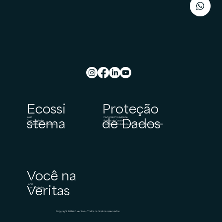
Ecossi
Proteção
Início
Portal de Privacidade
stema
de Dados
Oportunidades
Política de Cookies
Candidatura Espontânea
Política de Privacidade e Proteção de Dados Pessoais
Você na
Home
Veritas
Oportunidades
Copyright 2026 © Veritas – Todos os direitos reservados.